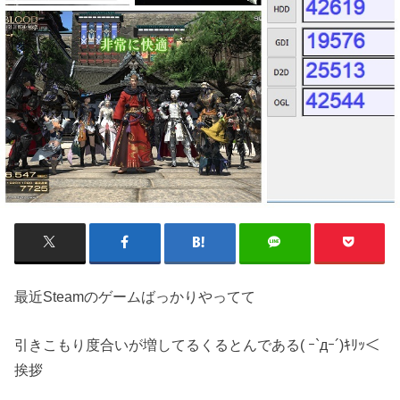
最近Steamのゲームばっかりやってて
引きこもり度合いが増してるくるとんである( ｰ`дｰ´)ｷﾘｯ＜
挨拶