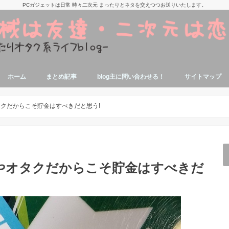
PCガジェットは日常 時々二次元 まったりとネタを交えつつお送りいたします。
ホーム
まとめ記事
blog主に問い合わせる！
サイトマップ
痛部屋作りの参考記事
抱き枕本体、カバーの参考記事
美少女アニメ,漫画,ゲームの話題関連記
寝ながらエロゲが出来る端末参考記事
タブレットでエロゲする参考記事
エロゲソン・アニソン関係記事
アニソンエロゲソン用機材参考記事
ミドルゲーマーの自作PC関連記事
パソコンに関する豆知識
ジャンク品修理関連記事
エロゲオタクによるノートPC関連記事
事
クだからこそ貯金はすべきだと思う!
やオタクだからこそ貯金はすべきだ