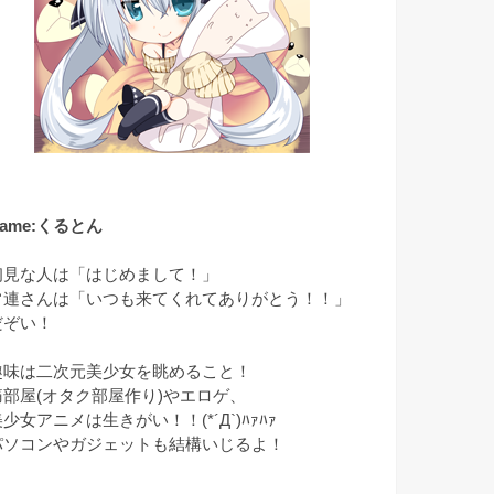
ame:くるとん
初見な人は「はじめまして！」
常連さんは「いつも来てくれてありがとう！！」
だぞい！
趣味は二次元美少女を眺めること！
痛部屋(オタク部屋作り)やエロゲ、
少女アニメは生きがい！！(*´Д`)ﾊｧﾊｧ
パソコンやガジェットも結構いじるよ！