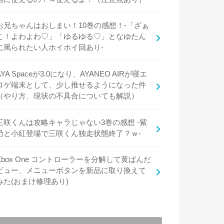
お兄ちゃんはおしまい！10巻の感想！-「ざぁ
こ！よわよわ♡」「ゆるゆる♡」となゆたん
に罵られたい人ホイホイ回あり-
AYA Spaceが3.0になり、AYANEO AIRが寝エ
ロゲ端末として、少し推せるようになった件
（やり方、現状の不具合についても解説）
三咲くんは攻略キャラじゃない3巻の感想 -紫
乃と小紅登場で三咲くん独走状態終了？ｗ-
Xbox One コントローラーを分解して黄ばんだ
ビュー、メニューボタンを新品に取り換えて
みた(おまけ修理あり)