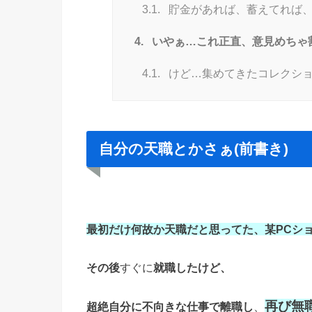
3.1.
貯金があれば、蓄えてれば、
4.
いやぁ…これ正直、意見めちゃ
4.1.
けど…集めてきたコレクショ
自分の天職とかさぁ(前書き)
最初だけ何故か天職だと思ってた、
某PCシ
その後
すぐに
就職したけど、
再び無
超絶自分に不向きな仕事で離職し
、