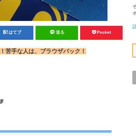
はてブ
送る
Pocket
！
苦手な人は、ブラウザバック！
拶