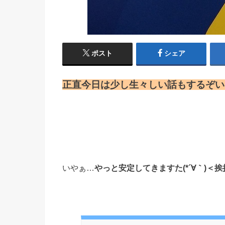
ポスト
シェア
正直今日は少し生々しい話もするぞい
いやぁ…
やっと安定してきますた(*´∀｀)＜挨