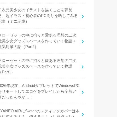
二次元美少女のイラストを描くことを夢見
る、超イラスト初心者のPC周りを晒してみる
記事（ミニ記事）
クローゼットの中に拘りと愛ある理想の二次
元美少女グッズスペースを作っていく物語＋
湿気対策の話（Part2）
クローゼットの中に拘りと愛ある理想の二次
元美少女グッズスペースを作っていく物語
（Part1）
2026年現在、AndroidタブレットでWindowsPC
をリモートしてエロゲをプレイしたら全然ア
リだったんやが…！
AYANEO AIRにSwitchのスティックカバーは本
当に使えるの？→使えるよ！（注意点あり）