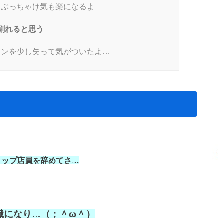
ぶっちゃけ気も楽になるよ
割れると思う
ンを少し失って気がついたよ…
ョップ店員を辞めてさ…
職になり…（；＾ω＾）