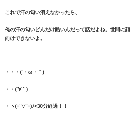
これで汗の匂い消えなかったら、
俺の汗の匂いどんだけ酷いんだって話だよね。世間に顔
向けできないよ。
・・・(´・ω・｀)
・・(´∀｀)
・ヽ(=´▽`=)ﾉ<30分経過！！