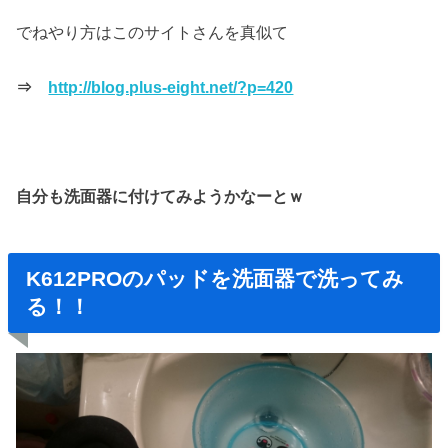
でねやり方はこのサイトさんを真似て
⇒
http://blog.plus-eight.net/?p=420
自分も洗面器に付けてみようかなーとｗ
K612PROのパッドを洗面器で洗ってみ
る！！