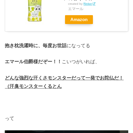
created by
Rinker
エマール
Amazon
抱き枕洗濯時に、
毎度お世話
になってる
エマール伯爵様だぞー！！
こいつがいれば、
どんな強烈な汗くさ
モンスターだって一発でお陀仏だ！
（汗臭モンスターくるとん
って