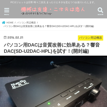
PCガジェットは日常 時々二次元 まったりとネタを交えつつお送りいたします。
menu
search
HOME
パソコン周辺機器
パソコン用DACは音質改善に効果ある？響音DAC(SD-U2DAC-HPL)を試す！(開封編)
2016.02.21
パソコン周辺機器
パソコン用DACは音質改善に効果ある？響音
DAC(SD-U2DAC-HPL)を試す！(開封編)