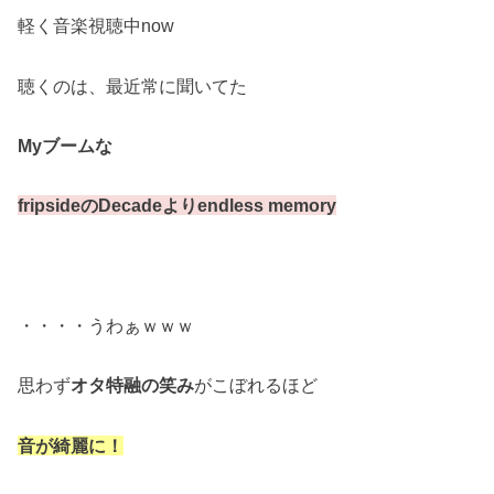
軽く音楽視聴中now
聴くのは、最近常に聞いてた
Myブームな
fripsideのDecadeよりendless memory
・・・・うわぁｗｗｗ
思わず
オタ特融の笑み
がこぼれるほど
音が綺麗に！