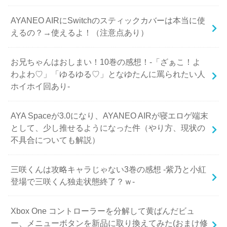
AYANEO AIRにSwitchのスティックカバーは本当に使
えるの？→使えるよ！（注意点あり）
お兄ちゃんはおしまい！10巻の感想！-「ざぁこ！よ
わよわ♡」「ゆるゆる♡」となゆたんに罵られたい人
ホイホイ回あり-
AYA Spaceが3.0になり、AYANEO AIRが寝エロゲ端末
として、少し推せるようになった件（やり方、現状の
不具合についても解説）
三咲くんは攻略キャラじゃない3巻の感想 -紫乃と小紅
登場で三咲くん独走状態終了？ｗ-
Xbox One コントローラーを分解して黄ばんだビュ
ー、メニューボタンを新品に取り換えてみた(おまけ修