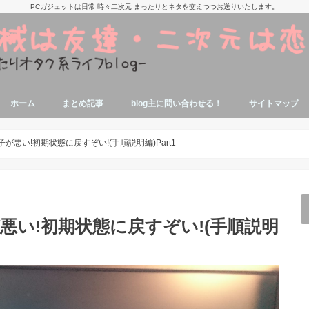
PCガジェットは日常 時々二次元 まったりとネタを交えつつお送りいたします。
ホーム
まとめ記事
blog主に問い合わせる！
サイトマップ
痛部屋作りの参考記事
抱き枕本体、カバーの参考記事
美少女アニメ,漫画,ゲームの話題関連記
寝ながらエロゲが出来る端末参考記事
タブレットでエロゲする参考記事
エロゲソン・アニソン関係記事
アニソンエロゲソン用機材参考記事
ミドルゲーマーの自作PC関連記事
パソコンに関する豆知識
ジャンク品修理関連記事
エロゲオタクによるノートPC関連記事
事
調子が悪い!初期状態に戻すぞい!(手順説明編)Part1
子が悪い!初期状態に戻すぞい!(手順説明