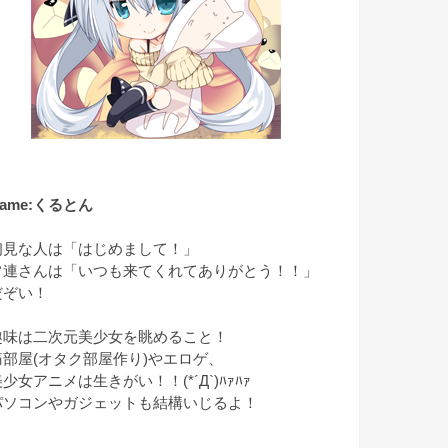
ame:くるとん
初見な人は「はじめまして！」
常連さんは「いつも来てくれてありがとう！！」
だぞい！
趣味は二次元美少女を眺めること！
痛部屋(オタク部屋作り)やエロゲ、
少女アニメは生きがい！！(*´Д`)ﾊｧﾊｧ
パソコンやガジェットも結構いじるよ！