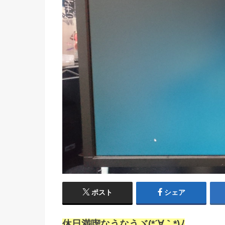
ポスト
シェア
休日満喫なうなうヾ(*´∀｀*)ﾉ