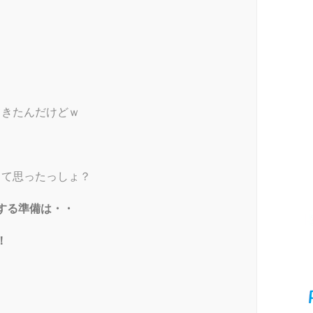
てきたんだけどｗ
って思ったっしょ？
する準備は・・
！