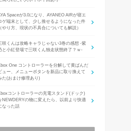
AYA Spaceが3.0になり、AYANEO AIRが寝エ
ロゲ端末として、少し推せるようになった件
（やり方、現状の不具合についても解説）
三咲くんは攻略キャラじゃない3巻の感想 -紫
乃と小紅登場で三咲くん独走状態終了？ｗ-
Xbox One コントローラーを分解して黄ばんだ
ビュー、メニューボタンを新品に取り換えて
みた(おまけ修理あり)
Xboxコントローラーの充電スタンド(ドック)
をNEWDERYの物に変えたら、以前より快適
になった話