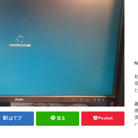
N
美
はてブ
送る
Pocket