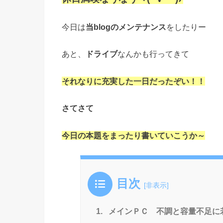
今日は
当blogのメンテナンス
をしたりー
あと、
ドライブ
なんかも行ってきて
それなりに充実した一日だったぞい！！
さてさて
今日の本題をまったり書いていこうか～
目次
[
非表示
]
1.
メインＰＣ 不調と容量不足に