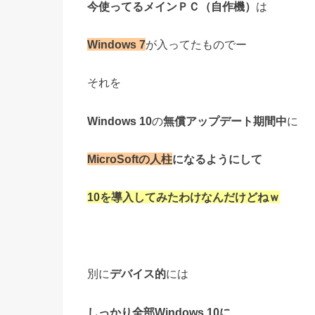
今使ってるメインＰＣ（自作機）
は
Windows 7
が入ってたものでー
それを
Windows 10
の
無償アップデート期間中
に
MicroSoftの人柱
になるようにして
10を導入してみたわけなんだけどねｗ
別に
デバイス的
には
しっかり全部Windows 10に