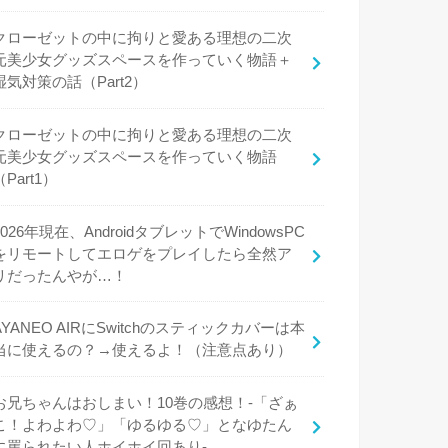
クローゼットの中に拘りと愛ある理想の二次
元美少女グッズスペースを作っていく物語＋
湿気対策の話（Part2）
クローゼットの中に拘りと愛ある理想の二次
元美少女グッズスペースを作っていく物語
（Part1）
2026年現在、AndroidタブレットでWindowsPC
をリモートしてエロゲをプレイしたら全然ア
リだったんやが…！
AYANEO AIRにSwitchのスティックカバーは本
当に使えるの？→使えるよ！（注意点あり）
お兄ちゃんはおしまい！10巻の感想！-「ざぁ
こ！よわよわ♡」「ゆるゆる♡」となゆたん
に罵られたい人ホイホイ回あり-