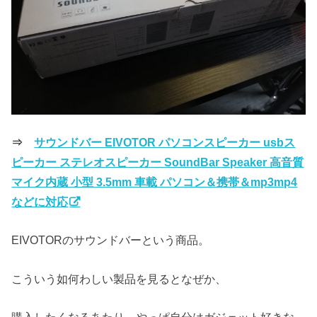
⇒
サウンドバー EIVOTOR パソコンスピーカー usbス
ピーカー ステレオスピーカー SoundBar Speaker 高音質
マイク内蔵 小型 3.5mm 車載 パソコン＆携帯＆mp3mp4
などに対応
EIVOTORのサウンドバーという商品。
こういう如何わしい製品を見るとなぜか、