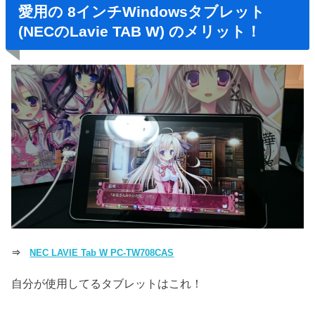
愛用の 8インチWindowsタブレット
(NECのLavie TAB W) のメリット！
⇒
NEC LAVIE Tab W PC-TW708CAS
自分が使用してるタブレットはこれ！