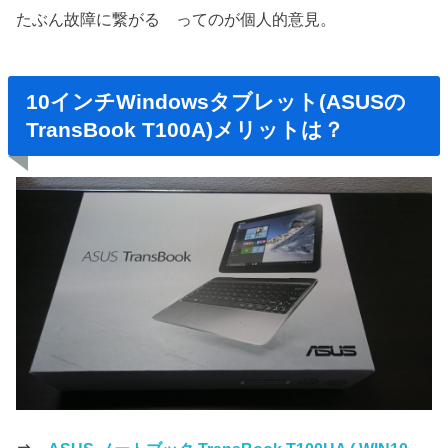
たぶん故障に繋がる ってのが個人的意見。
10インチWindowsタブレット(ASUSの
TransBook T100A)メリットは？