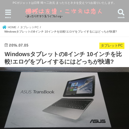
PCガジェットは日常 時々二次元 まったりとネタを交えつつお送りいたします。
menu
search
HOME
タブレットPC
Windowsタブレットの8インチ 10インチを比較!エロゲをプレイするにはどっちが快適?
2016.07.05
タブレットPC
Windowsタブレットの8インチ 10インチを比
較!エロゲをプレイするにはどっちが快適?