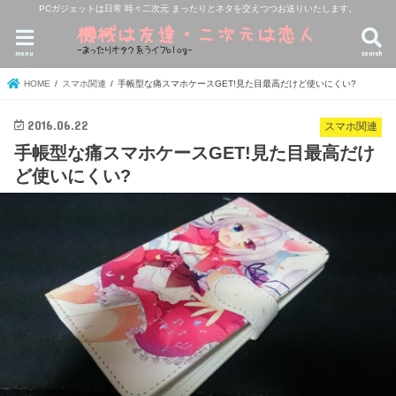
PCガジェットは日常 時々二次元 まったりとネタを交えつつお送りいたします。
menu
search
HOME
スマホ関連
手帳型な痛スマホケースGET!見た目最高だけど使いにくい?
2016.06.22
スマホ関連
手帳型な痛スマホケースGET!見た目最高だけ
ど使いにくい?