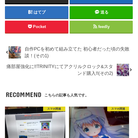
はてブ
送る
Pocket
feedly
自作PCを初めて組み立てた 初心者だった頃の失敗
談！(その1)
痛部屋強化に!!TRINITYにてアクリルクロック&スタ
ンド購入!!(その2)
RECOMMEND
こちらの記事も人気です。
スマホ関連
スマホ関連