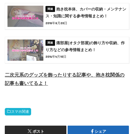
抱き枕本体、カバーの収納・メンテナン
ス・知識に関する参考情報まとめ！
2018年8月20日
痛部屋(オタク部屋)の飾り方や収納、作
り方などの参考情報まとめ！
2016年4月10日
二次元系のグッズを飾ったりする記事や、抱き枕関係の
記事も書いてるよ！
スマホ関連
ポスト
シェア