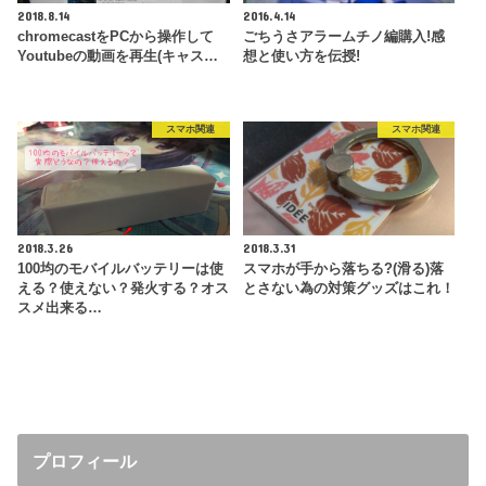
2018.8.14
2016.4.14
chromecastをPCから操作して
ごちうさアラームチノ編購入!感
Youtubeの動画を再生(キャス…
想と使い方を伝授!
スマホ関連
スマホ関連
2018.3.26
2018.3.31
100均のモバイルバッテリーは使
スマホが手から落ちる?(滑る)落
える？使えない？発火する？オス
とさない為の対策グッズはこれ！
スメ出来る…
プロフィール