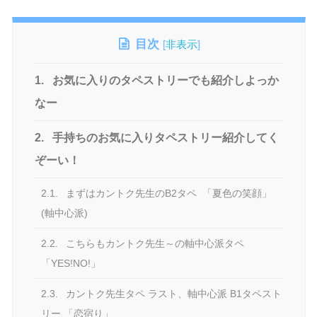
目次
[
非表示
]
1.
お気に入りのタペストリーでも紹介しよっか
なー
2.
手持ちのお気に入りタペストリー紹介してく
ぞーい！
2.1.
まずはカントク先生のB2タペ 「夏色の笑顔」
(軸中心派)
2.2.
こちらもカントク先生～の軸中心派タペ
「YES!NO!」
2.3.
カントク先生タペ ラスト、軸中心派 B1タペスト
リー 「恋宿り」