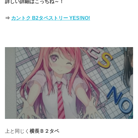
詳しい詳細はこっちね～！
⇒
カントク B2タペストリー YES!NO!
上と同じく
横長Ｂ２タペ