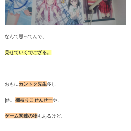
なんて思ってんで、
見せていくでござる。
おもに
カントク先生
多し
]他、
梱枝りこせんせー
や、
ゲーム関連の物
もあるけど、