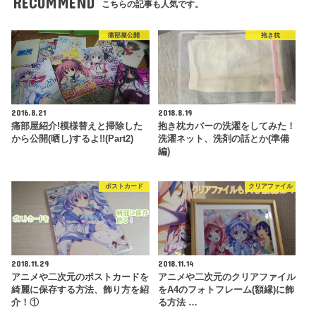
RECOMMEND
こちらの記事も人気です。
痛部屋公開
抱き枕
2016.8.21
2018.8.19
痛部屋紹介!模様替えと掃除した
抱き枕カバーの洗濯をしてみた！
から公開(晒し)するよ!!(Part2)
洗濯ネット、洗剤の話とか(準備
編)
ポストカード
クリアファイル
2018.11.29
2018.11.14
アニメや二次元のポストカードを
アニメや二次元のクリアファイル
綺麗に保存する方法、飾り方を紹
をA4のフォトフレーム(額縁)に飾
介！①
る方法 …