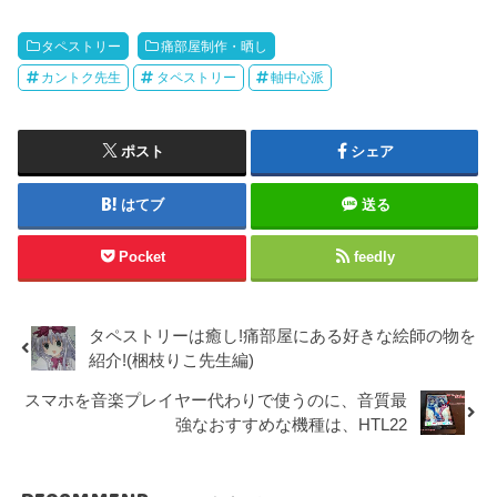
タペストリー
痛部屋制作・晒し
カントク先生
タペストリー
軸中心派
ポスト
シェア
はてブ
送る
Pocket
feedly
タペストリーは癒し!痛部屋にある好きな絵師の物を
紹介!(梱枝りこ先生編)
スマホを音楽プレイヤー代わりで使うのに、音質最
強なおすすめな機種は、HTL22