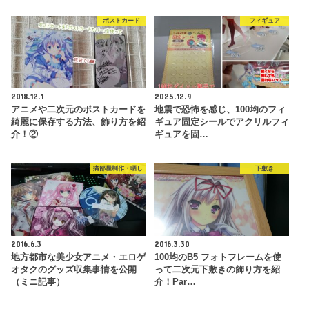
ポストカード
フィギュア
2018.12.1
2025.12.9
アニメや二次元のポストカードを
地震で恐怖を感じ、100均のフィ
綺麗に保存する方法、飾り方を紹
ギュア固定シールでアクリルフィ
介！②
ギュアを固…
痛部屋制作・晒し
下敷き
2016.6.3
2016.3.30
地方都市な美少女アニメ・エロゲ
100均のB5 フォトフレームを使
オタクのグッズ収集事情を公開
って二次元下敷きの飾り方を紹
（ミニ記事）
介！Par…