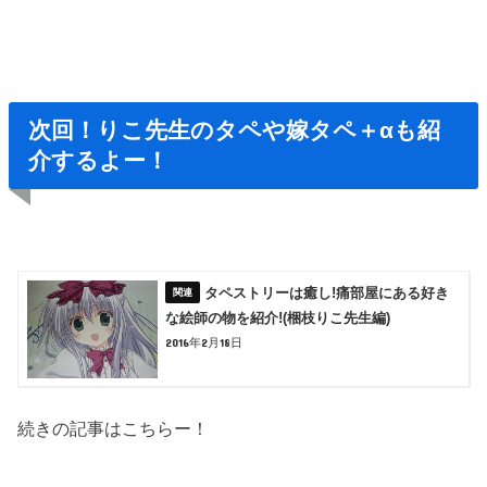
次回！りこ先生のタペ
や
嫁タペ＋α
も紹
介するよー！
タペストリーは癒し!痛部屋にある好き
な絵師の物を紹介!(梱枝りこ先生編)
2016年2月18日
続きの記事はこちらー！