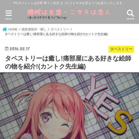
PCガジェットは日常 時々二次元 まったりとネタを交えつつお送りいたします。
menu
search
HOME
痛部屋制作・晒し
タペストリー
タペストリーは癒し!痛部屋にある好きな絵師の物を紹介!(カントク先生編)
2016.02.17
タペストリー
タペストリーは癒し!痛部屋にある好きな絵師
の物を紹介!(カントク先生編)