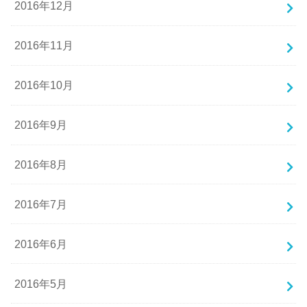
2016年12月
2016年11月
2016年10月
2016年9月
2016年8月
2016年7月
2016年6月
2016年5月