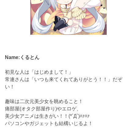
Name:くるとん
初見な人は「はじめまして！」
常連さんは「いつも来てくれてありがとう！！」だぞ
い！
趣味は二次元美少女を眺めること！
痛部屋(オタク部屋作り)やエロゲ、
美少女アニメは生きがい！！(*´Д`)ﾊｧﾊｧ
パソコンやガジェットも結構いじるよ！