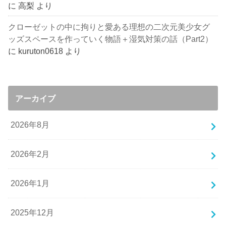
に
高梨
より
クローゼットの中に拘りと愛ある理想の二次元美少女グ
ッズスペースを作っていく物語＋湿気対策の話（Part2）
に
kuruton0618
より
アーカイブ
2026年8月
2026年2月
2026年1月
2025年12月