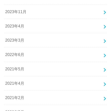
2023年11月
2023年4月
2023年3月
2022年6月
2021年5月
2021年4月
2021年2月