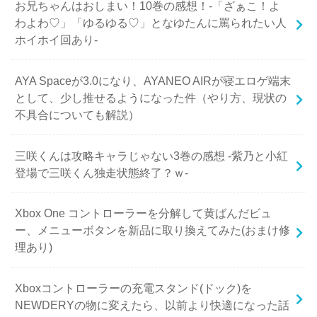
お兄ちゃんはおしまい！10巻の感想！-「ざぁこ！よ
わよわ♡」「ゆるゆる♡」となゆたんに罵られたい人
ホイホイ回あり-
AYA Spaceが3.0になり、AYANEO AIRが寝エロゲ端末
として、少し推せるようになった件（やり方、現状の
不具合についても解説）
三咲くんは攻略キャラじゃない3巻の感想 -紫乃と小紅
登場で三咲くん独走状態終了？ｗ-
Xbox One コントローラーを分解して黄ばんだビュ
ー、メニューボタンを新品に取り換えてみた(おまけ修
理あり)
Xboxコントローラーの充電スタンド(ドック)を
NEWDERYの物に変えたら、以前より快適になった話