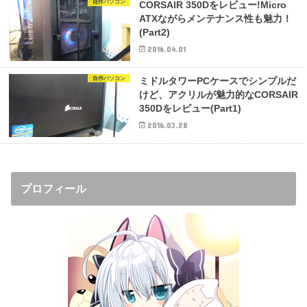
自作パソコン
CORSAIR 350Dをレビュー!Micro
ATXながらメンテナンス性も魅力！
(Part2)
2016.04.01
自作パソコン
ミドルタワーPCケースでシンプルだ
けど、アクリルが魅力的なCORSAIR
350Dをレビュー(Part1)
2016.03.28
プロフィール