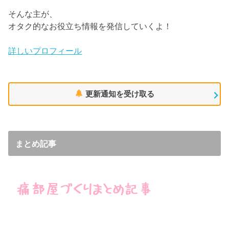
そんな主が、
オタク的なお役立ち情報を発信していくよ！
詳しいプロフィール
更新通知を受け取る
まとめ記事