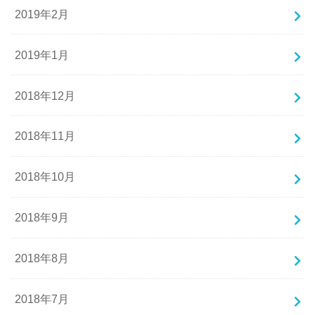
2019年2月
2019年1月
2018年12月
2018年11月
2018年10月
2018年9月
2018年8月
2018年7月