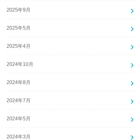
2025年9月
2025年5月
2025年4月
2024年10月
2024年8月
2024年7月
2024年5月
2024年3月