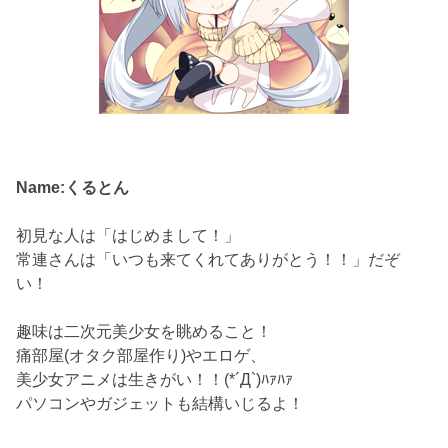
Name:くるとん
初見な人は「はじめまして！」
常連さんは「いつも来てくれてありがとう！！」だぞ
い！
趣味は二次元美少女を眺めること！
痛部屋(オタク部屋作り)やエロゲ、
美少女アニメは生きがい！！(*´Д`)ﾊｧﾊｧ
パソコンやガジェットも結構いじるよ！