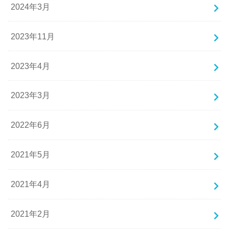
2024年3月
2023年11月
2023年4月
2023年3月
2022年6月
2021年5月
2021年4月
2021年2月