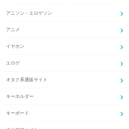
アニソン・エロゲソン
アニメ
イヤホン
エロゲ
オタク系通販サイト
キーホルダー
キーボード