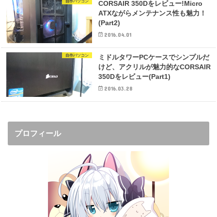
自作パソコン
CORSAIR 350Dをレビュー!Micro
ATXながらメンテナンス性も魅力！
(Part2)
2016.04.01
自作パソコン
ミドルタワーPCケースでシンプルだ
けど、アクリルが魅力的なCORSAIR
350Dをレビュー(Part1)
2016.03.28
プロフィール