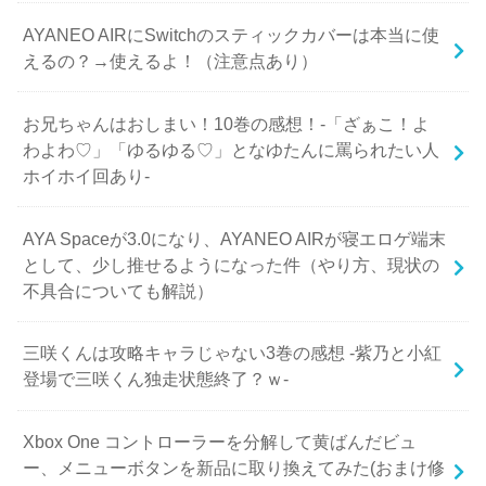
AYANEO AIRにSwitchのスティックカバーは本当に使
えるの？→使えるよ！（注意点あり）
お兄ちゃんはおしまい！10巻の感想！-「ざぁこ！よ
わよわ♡」「ゆるゆる♡」となゆたんに罵られたい人
ホイホイ回あり-
AYA Spaceが3.0になり、AYANEO AIRが寝エロゲ端末
として、少し推せるようになった件（やり方、現状の
不具合についても解説）
三咲くんは攻略キャラじゃない3巻の感想 -紫乃と小紅
登場で三咲くん独走状態終了？ｗ-
Xbox One コントローラーを分解して黄ばんだビュ
ー、メニューボタンを新品に取り換えてみた(おまけ修