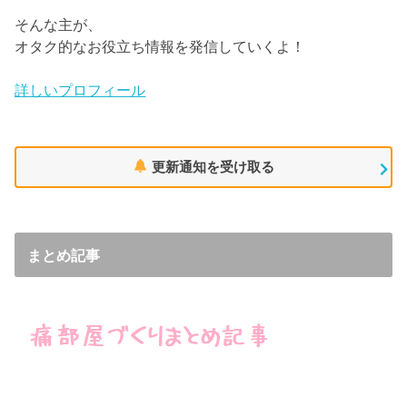
そんな主が、
オタク的なお役立ち情報を発信していくよ！
詳しいプロフィール
更新通知を受け取る
まとめ記事