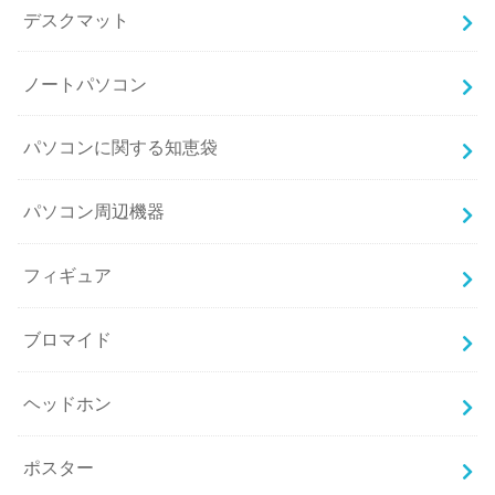
デスクマット
ノートパソコン
パソコンに関する知恵袋
パソコン周辺機器
フィギュア
ブロマイド
ヘッドホン
ポスター