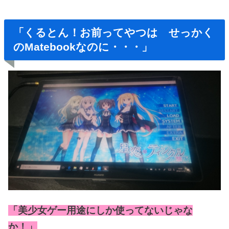
「くるとん！お前ってやつは せっかく
のMatebookなのに・・・」
「美少女ゲー用途にしか使ってないじゃな
か！」