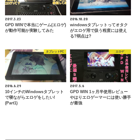
2017.3.23
2016.10.20
GPD WINで本当にゲーム(エロゲ)
windowsタブレットってオタク
が動作可能か実験してみた
がエロゲ用で扱う程度には使え
る?弱点は?
タブレットPC
エロゲ
2016.6.29
2017.5.6
10インチのWindowsタブレット
GPD WIN 1ヶ月半使用レビュー
で寝ながらエロゲをしたい!
やはりエロゲーマーには使い勝手
(Part1)
が最強