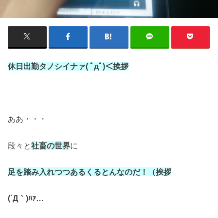
休日出勤タノシイナァ( ﾟдﾟ)＜挨拶
ああ・・・
段々と
社畜の世界
に
足を踏み入れつつあるくるとんなのだ！（挨拶
(´Д｀)ﾊｧ…