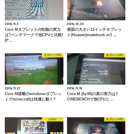
2016.11.3
2016.10.30
Core Mタブレットの性能の実力
画面の大きい12インチタブレッ
は?ベンチマークで他CPUと比較!
ト(Huawei)matebook m3 …
(P…
タブレットPC
タブレットPC
2016.11.21
2016.11.18
Core M搭載のwindowsタブレッ
Core M (6y30)の真の実力は?
トでminecraftは快適に動く?
CINEBENCHで他CPUと…
エロゲ
タブレットPC