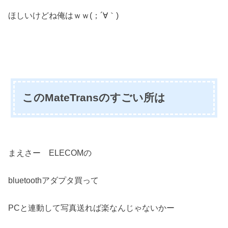
ほしいけどね俺はｗｗ(；´∀｀)
このMateTransのすごい所は
まえさー ELECOMの
bluetoothアダプタ買って
PCと連動して写真送れば楽なんじゃないかー