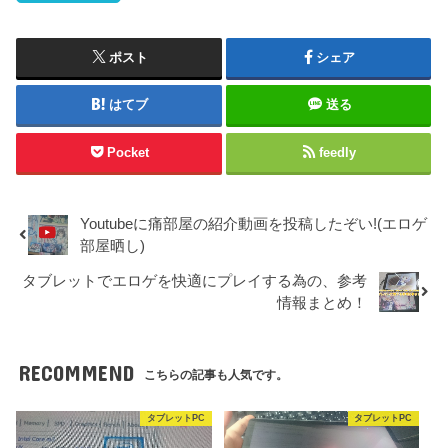
ポスト
シェア
はてブ
送る
Pocket
feedly
Youtubeに痛部屋の紹介動画を投稿したぞい!(エロゲ
部屋晒し)
タブレットでエロゲを快適にプレイする為の、参考
情報まとめ！
RECOMMEND
こちらの記事も人気です。
タブレットPC
タブレットPC