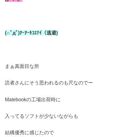
(∩ﾟдﾟ)ｱｰｱｰｷｺｴﾅｲ（逃避)
まぁ真面目な所
読者さんにそう思われるのも尺なのでー
Matebookの工場出荷時に
入ってるソフトが少ないながらも
結構優秀に感じたので