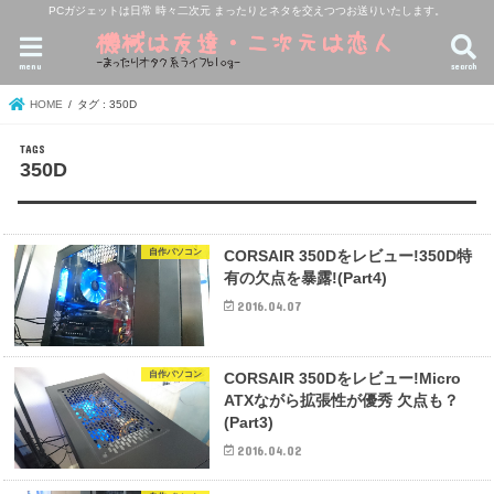
PCガジェットは日常 時々二次元 まったりとネタを交えつつお送りいたします。
menu
search
HOME
タグ : 350D
350D
自作パソコン
CORSAIR 350Dをレビュー!350D特
有の欠点を暴露!(Part4)
2016.04.07
自作パソコン
CORSAIR 350Dをレビュー!Micro
ATXながら拡張性が優秀 欠点も？
(Part3)
2016.04.02