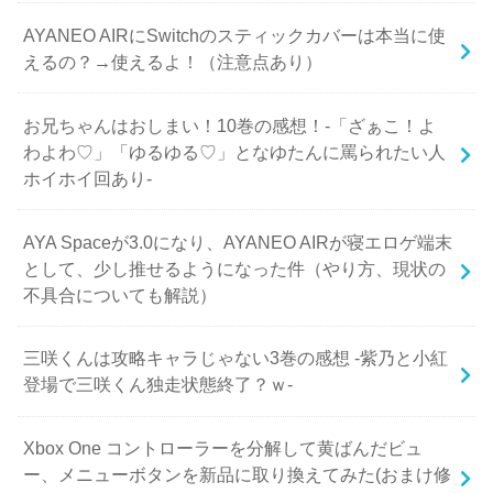
AYANEO AIRにSwitchのスティックカバーは本当に使
えるの？→使えるよ！（注意点あり）
お兄ちゃんはおしまい！10巻の感想！-「ざぁこ！よ
わよわ♡」「ゆるゆる♡」となゆたんに罵られたい人
ホイホイ回あり-
AYA Spaceが3.0になり、AYANEO AIRが寝エロゲ端末
として、少し推せるようになった件（やり方、現状の
不具合についても解説）
三咲くんは攻略キャラじゃない3巻の感想 -紫乃と小紅
登場で三咲くん独走状態終了？ｗ-
Xbox One コントローラーを分解して黄ばんだビュ
ー、メニューボタンを新品に取り換えてみた(おまけ修