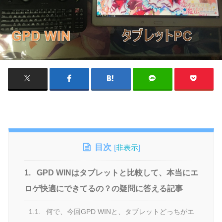
目次
[
非表示
]
1.
GPD WINはタブレットと比較して、本当にエ
ロゲ快適にできてるの？の疑問に答える記事
1.1.
何で、今回GPD WINと、タブレットどっちがエ