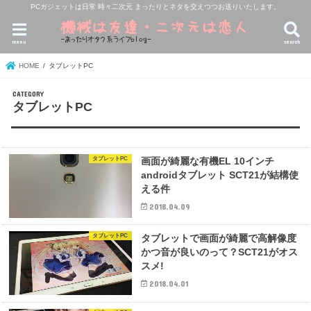
PCガジェットは日常 時々二次元 まったりとネタを交えつつお送りいたします。
menu
search
HOME
タブレットPC
タブレットPC
タブレットPC
画面が綺麗な有機EL 10インチ
androidタブレット SCT21が結構使
える件
2018.04.09
タブレットPC
タブレットで画面が綺麗で高解像度
かつ音が良いのって？SCT21がオス
スメ!
2018.04.01