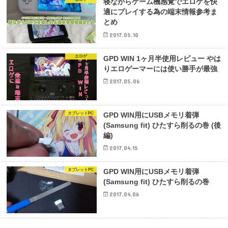
寝ながらゲーム機感覚でエロゲを快
適にプレイする為の端末情報参考ま
とめ
2017.05.10
エロゲ
GPD WIN 1ヶ月半使用レビュー やは
りエロゲーマーには使い勝手が最強
2017.05.06
タブレットPC
GPD WIN用にUSBメモリ着弾
(Samsung fit) ひたすら削るの巻 (後
編)
2017.04.15
タブレットPC
GPD WIN用にUSBメモリ着弾
(Samsung fit) ひたすら削るの巻
2017.04.06