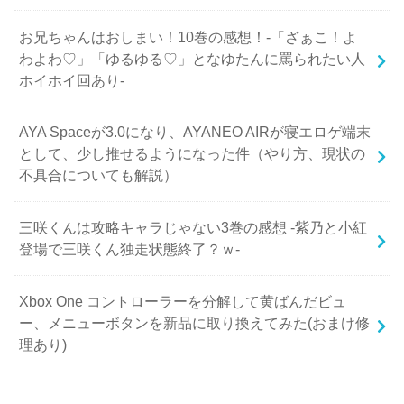
お兄ちゃんはおしまい！10巻の感想！-「ざぁこ！よ
わよわ♡」「ゆるゆる♡」となゆたんに罵られたい人
ホイホイ回あり-
AYA Spaceが3.0になり、AYANEO AIRが寝エロゲ端末
として、少し推せるようになった件（やり方、現状の
不具合についても解説）
三咲くんは攻略キャラじゃない3巻の感想 -紫乃と小紅
登場で三咲くん独走状態終了？ｗ-
Xbox One コントローラーを分解して黄ばんだビュ
ー、メニューボタンを新品に取り換えてみた(おまけ修
理あり)