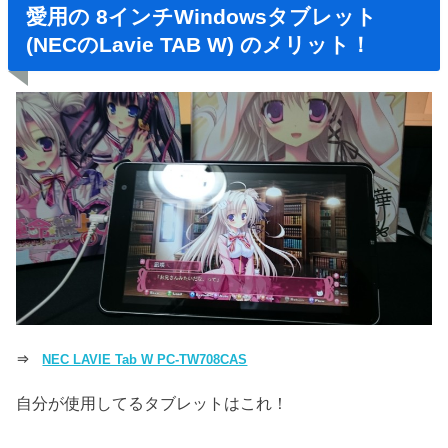
愛用の 8インチWindowsタブレット
(NECのLavie TAB W) のメリット！
⇒
NEC LAVIE Tab W PC-TW708CAS
自分が使用してるタブレットはこれ！