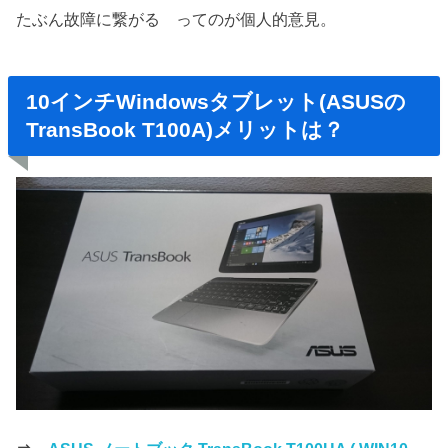
たぶん故障に繋がる ってのが個人的意見。
10インチWindowsタブレット(ASUSの
TransBook T100A)メリットは？