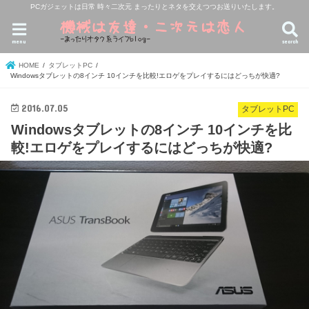
PCガジェットは日常 時々二次元 まったりとネタを交えつつお送りいたします。
menu
search
HOME
タブレットPC
Windowsタブレットの8インチ 10インチを比較!エロゲをプレイするにはどっちが快適?
2016.07.05
タブレットPC
Windowsタブレットの8インチ 10インチを比
較!エロゲをプレイするにはどっちが快適?