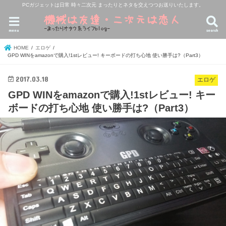
PCガジェットは日常 時々二次元 まったりとネタを交えつつお送りいたします。
menu
search
HOME
エロゲ
GPD WINをamazonで購入!1stレビュー! キーボードの打ち心地 使い勝手は?（Part3）
2017.03.18
エロゲ
GPD WINをamazonで購入!1stレビュー! キー
ボードの打ち心地 使い勝手は?（Part3）