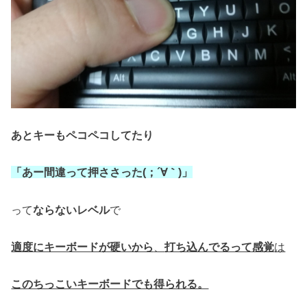
あとキーもペコペコしてたり
「あー間違って押ささった(；´∀｀)」
って
ならないレベル
で
適度にキーボードが硬いから
、
打ち込んでるって感覚
は
このちっこいキーボードでも得られる。