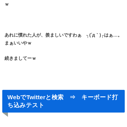
ｗ
あれに慣れた人が、
羨ましいですわぁ ┐(´д｀)┌はぁ…。
まぁいいやｗ
続きましてーｗ
WebでTwitterと検索 ⇒ キーボード打
ち込みテスト