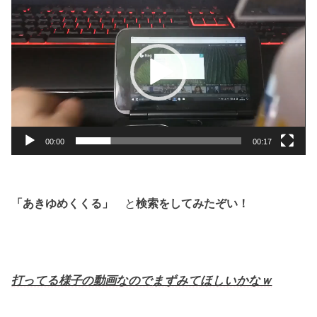
画
プ
レ
ー
ヤ
ー
00:00
00:17
「あきゆめくくる」
と
検索をしてみたぞい！
打ってる様子の動画なので
まずみてほしいかなｗ