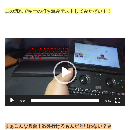
この流れでキーの
打ち込みテストしてみたぞい！！
動
画
プ
レ
ー
ヤ
ー
00:00
00:57
まぁこんな具合！案外行けるもんだと思わない？ｗ