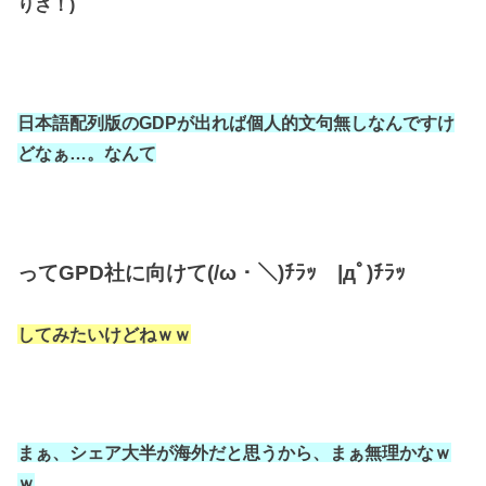
りさ！)
日本語配列版のGDPが出れば
個人的文句無しなんですけ
どなぁ…。なんて
ってGPD社に向けて(/ω・＼)ﾁﾗｯ
|дﾟ)ﾁﾗｯ
してみたいけどねｗｗ
まぁ、シェア大半が海外だと思うから、
まぁ無理かなｗ
ｗ