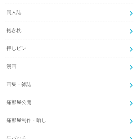
同人誌
抱き枕
押しピン
漫画
画集・雑誌
痛部屋公開
痛部屋制作・晒し
缶バッチ