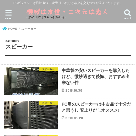
PCガジェットは日常 時々二次元 まったりとネタを交えつつお送りいたします。
menu
search
HOME
スピーカー
スピーカー
スピーカー
中華製の安いスピーカーを購入した
けど、微妙過ぎて後悔、おすすめ出
来ない件
2018.10.30
スピーカー
PC用のスピーカーは中古品で十分だ
と思うし 安上りだしオススメ!
2018.03.28