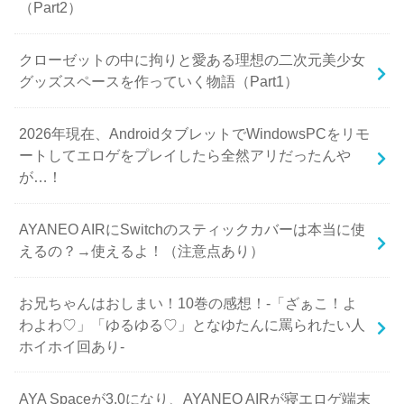
（Part2）
クローゼットの中に拘りと愛ある理想の二次元美少女
グッズスペースを作っていく物語（Part1）
2026年現在、AndroidタブレットでWindowsPCをリモ
ートしてエロゲをプレイしたら全然アリだったんや
が…！
AYANEO AIRにSwitchのスティックカバーは本当に使
えるの？→使えるよ！（注意点あり）
お兄ちゃんはおしまい！10巻の感想！-「ざぁこ！よ
わよわ♡」「ゆるゆる♡」となゆたんに罵られたい人
ホイホイ回あり-
AYA Spaceが3.0になり、AYANEO AIRが寝エロゲ端末