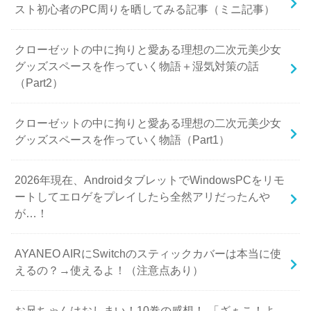
スト初心者のPC周りを晒してみる記事（ミニ記事）
クローゼットの中に拘りと愛ある理想の二次元美少女
グッズスペースを作っていく物語＋湿気対策の話
（Part2）
クローゼットの中に拘りと愛ある理想の二次元美少女
グッズスペースを作っていく物語（Part1）
2026年現在、AndroidタブレットでWindowsPCをリモ
ートしてエロゲをプレイしたら全然アリだったんや
が…！
AYANEO AIRにSwitchのスティックカバーは本当に使
えるの？→使えるよ！（注意点あり）
お兄ちゃんはおしまい！10巻の感想！-「ざぁこ！よ