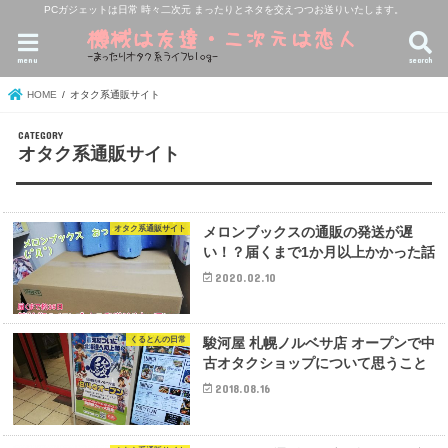
PCガジェットは日常 時々二次元 まったりとネタを交えつつお送りいたします。
menu
search
HOME
オタク系通販サイト
オタク系通販サイト
オタク系通販サイト
メロンブックスの通販の発送が遅
い！？届くまで1か月以上かかった話
2020.02.10
くるとんの日常
駿河屋 札幌ノルベサ店 オープンで中
古オタクショップについて思うこと
2018.08.16