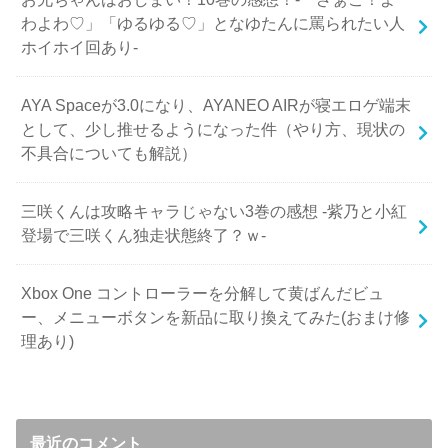
わよわ♡」「ゆるゆる♡」となゆたんに罵られたい人
ホイホイ回あり-
AYA Spaceが3.0になり、AYANEO AIRが寝エロゲ端末
として、少し推せるようになった件（やり方、現状の
不具合についても解説）
三咲くんは攻略キャラじゃない3巻の感想 -紫乃と小紅
登場で三咲くん独走状態終了？ｗ-
Xbox One コントローラーを分解して黄ばんだビュ
ー、メニューボタンを新品に取り換えてみた(おまけ修
理あり)
最近のコメント