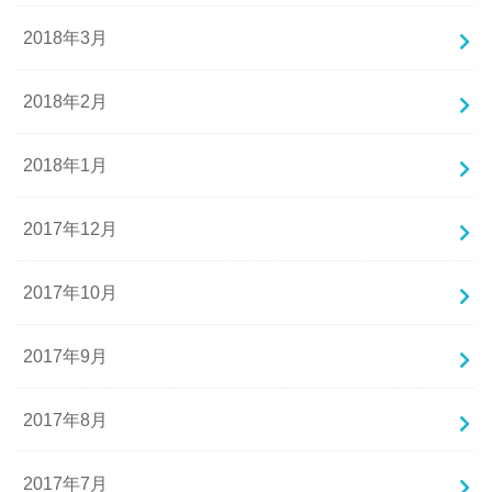
2018年3月
2018年2月
2018年1月
2017年12月
2017年10月
2017年9月
2017年8月
2017年7月