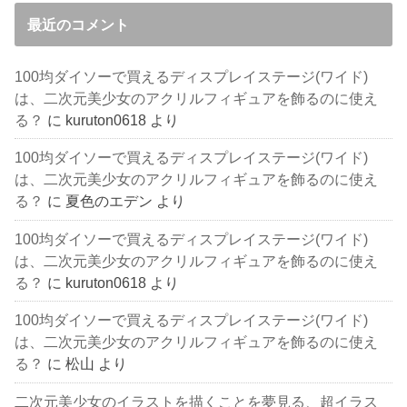
最近のコメント
100均ダイソーで買えるディスプレイステージ(ワイド)
は、二次元美少女のアクリルフィギュアを飾るのに使え
る？
に
kuruton0618
より
100均ダイソーで買えるディスプレイステージ(ワイド)
は、二次元美少女のアクリルフィギュアを飾るのに使え
る？
に
夏色のエデン
より
100均ダイソーで買えるディスプレイステージ(ワイド)
は、二次元美少女のアクリルフィギュアを飾るのに使え
る？
に
kuruton0618
より
100均ダイソーで買えるディスプレイステージ(ワイド)
は、二次元美少女のアクリルフィギュアを飾るのに使え
る？
に
松山
より
二次元美少女のイラストを描くことを夢見る、超イラス