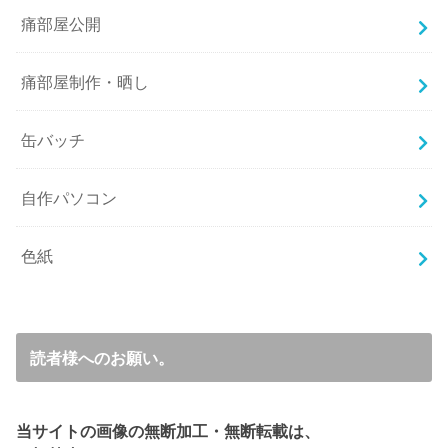
痛部屋公開
痛部屋制作・晒し
缶バッチ
自作パソコン
色紙
読者様へのお願い。
当サイトの画像の無断加工・無断転載は、