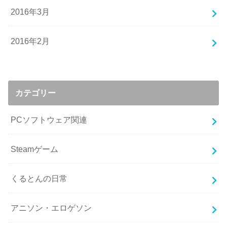
2016年3月
2016年2月
カテゴリー
PCソフトウェア関連
Steamゲーム
くるとんの日常
アニソン・エロゲソン