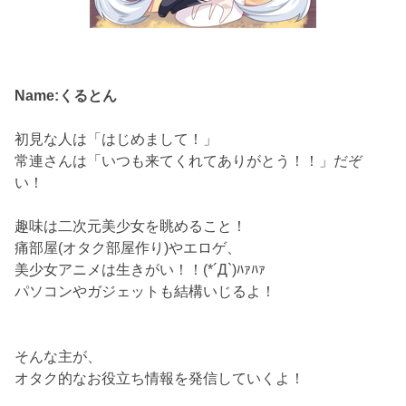
Name:くるとん
初見な人は「はじめまして！」
常連さんは「いつも来てくれてありがとう！！」だぞ
い！
趣味は二次元美少女を眺めること！
痛部屋(オタク部屋作り)やエロゲ、
美少女アニメは生きがい！！(*´Д`)ﾊｧﾊｧ
パソコンやガジェットも結構いじるよ！
そんな主が、
オタク的なお役立ち情報を発信していくよ！