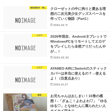
痛部屋制作・晒し
クローゼットの中に拘りと愛ある理
想の二次元美少女グッズスペースを
作っていく物語（Part1）
2026.02.11
エロゲ
2026年現在、Androidタブレットで
WindowsPCをリモートしてエロゲ
をプレイしたら全然アリだったんや
が…！
2026.02.02
エロゲ
AYANEO AIRにSwitchのスティック
カバーは本当に使えるの？→使える
よ！（注意点あり）
2026.01.27
漫画
お兄ちゃんはおしまい！10巻の感
想！-「ざぁこ！よわよわ♡」「ゆる
ゆる♡」となゆたんに罵られたい人
ホイホイ回あり-