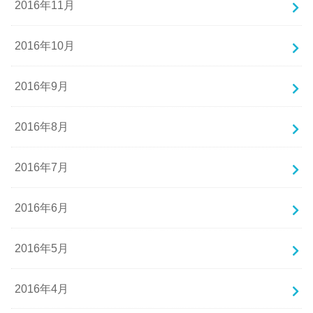
2016年11月
2016年10月
2016年9月
2016年8月
2016年7月
2016年6月
2016年5月
2016年4月