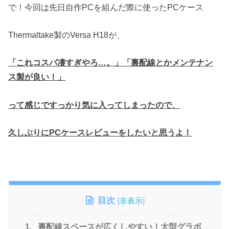
で！今回は先日自作PCを組んだ際に使ったPCケース
Thermaltake製のVersa H18が、
「これコスパ凄すぎやろ…。」「裏配線とかメンテナン
ス製が良い！」
って感じですっかり気に入ってしまったので、
久しぶりにPCケースレビューをしたいと思うよ！
目次
[
非表示
]
1.
裏配線スペースが広くしやすい！大型グラボ