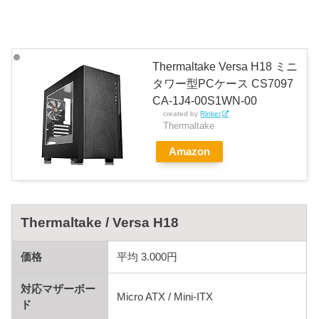
Thermaltake Versa H18 ミニ
タワー型PCケース CS7097
CA-1J4-00S1WN-00
created by
Rinker
Thermaltake
Amazon
Thermaltake / Versa H18
価格
平均 3.000円
対応マザーボー
Micro ATX / Mini-ITX
ド