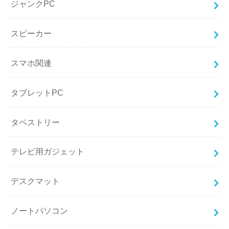
ジャンクPC
スピーカー
スマホ関連
タブレットPC
タペストリー
テレビ用ガジェット
デスクマット
ノートパソコン