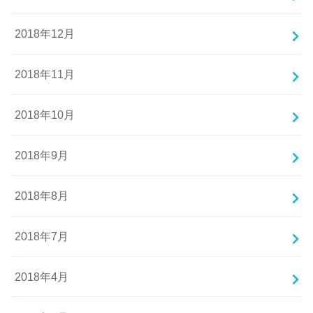
2018年12月
2018年11月
2018年10月
2018年9月
2018年8月
2018年7月
2018年4月