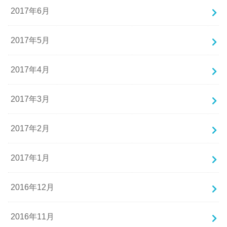
2017年6月
2017年5月
2017年4月
2017年3月
2017年2月
2017年1月
2016年12月
2016年11月