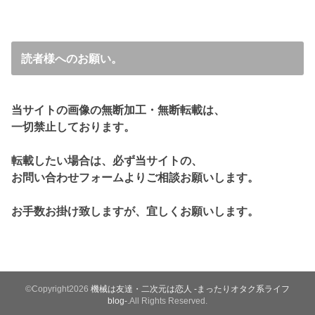
読者様へのお願い。
当サイトの画像の無断加工・無断転載は、
一切禁止しております。
転載したい場合は、必ず当サイトの、
お問い合わせフォームよりご相談お願いします。
お手数お掛け致しますが、宜しくお願いします。
©Copyright2026
機械は友達・二次元は恋人 -まったりオタク系ライフ
blog-
.All Rights Reserved.