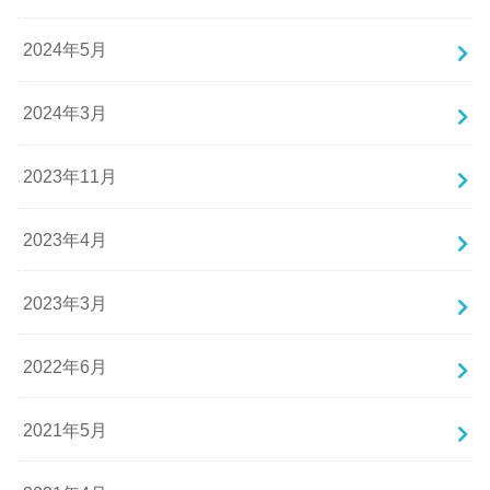
2024年5月
2024年3月
2023年11月
2023年4月
2023年3月
2022年6月
2021年5月