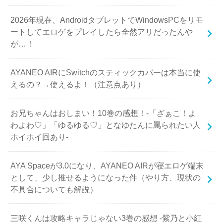
2026年現在、AndroidタブレットでWindowsPCをリモ
ートしてエロゲをプレイしたら全然アリだったんや
が…！
AYANEO AIRにSwitchのスティックカバーは本当に使
えるの？→使えるよ！（注意点あり）
お兄ちゃんはおしまい！10巻の感想！-「ざぁこ！よ
わよわ♡」「ゆるゆる♡」となゆたんに罵られたい人
ホイホイ回あり-
AYA Spaceが3.0になり、AYANEO AIRが寝エロゲ端末
として、少し推せるようになった件（やり方、現状の
不具合についても解説）
三咲くんは攻略キャラじゃない3巻の感想 -紫乃と小紅