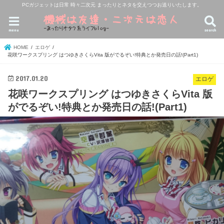
PCガジェットは日常 時々二次元 まったりとネタを交えつつお送りいたします。
menu
search
HOME
エロゲ
花咲ワークスプリング はつゆきさくらVita 版がでるぞい!特典とか発売日の話!(Part1)
2017.01.20
エロゲ
花咲ワークスプリング はつゆきさくらVita 版
がでるぞい!特典とか発売日の話!(Part1)