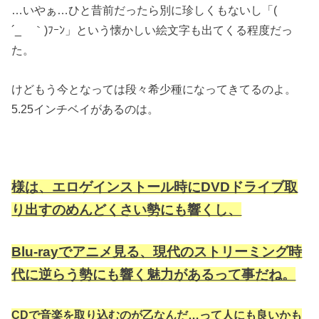
…いやぁ…ひと昔前だったら別に珍しくもないし「(
´_ゝ｀)ﾌｰﾝ」という懐かしい絵文字も出てくる程度だっ
た。
けどもう今となっては段々希少種になってきてるのよ。
5.25インチベイがあるのは。
様は、エロゲインストール時にDVDドライブ取
り出すのめんどくさい勢にも響くし、
Blu-rayでアニメ見る、現代のストリーミング時
代に逆らう勢にも響く魅力があるって事だね。
CDで音楽を取り込むのが乙なんだ…って人にも良いかも