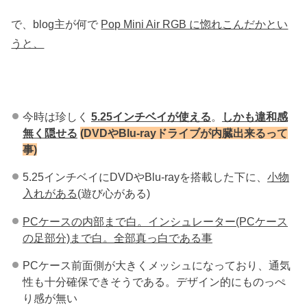
で、blog主が何で
Pop Mini Air RGB に惚れこんだかとい
うと、
今時は珍しく
5.25インチベイが使える
。
しかも違和感
無く隠せる
(DVDやBlu-rayドライブが内臓出来るって
事)
5.25インチベイにDVDやBlu-rayを搭載した下に、
小物
入れがある
(遊び心がある)
PCケースの内部まで白。インシュレーター(PCケース
の足部分)まで白。全部真っ白である事
PCケース前面側が大きくメッシュになっており、通気
性も十分確保できそうである。デザイン的にものっぺ
り感が無い