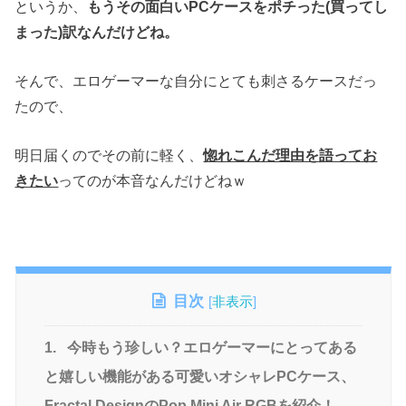
というか、
もうその面白いPCケースをポチった(買ってし
まった)訳なんだけどね。
そんで、エロゲーマーな自分にとても刺さるケースだっ
たので、
明日届くのでその前に軽く、
惚れこんだ理由を語ってお
きたい
ってのが本音なんだけどねｗ
目次
[
非表示
]
1.
今時もう珍しい？エロゲーマーにとってある
と嬉しい機能がある可愛いオシャレPCケース、
Fractal DesignのPop Mini Air RGBを紹介！