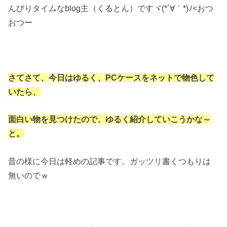
んびりタイムなblog主（くるとん）ですヾ(*´∀｀*)ﾉ<おつ
おつー
さてさて、今日はゆるく、PCケースをネットで物色して
いたら、
面白い物を見つけたので、ゆるく紹介していこうかな～
と。
昔の様に今日は軽めの記事です。ガッツリ書くつもりは
無いのでｗ