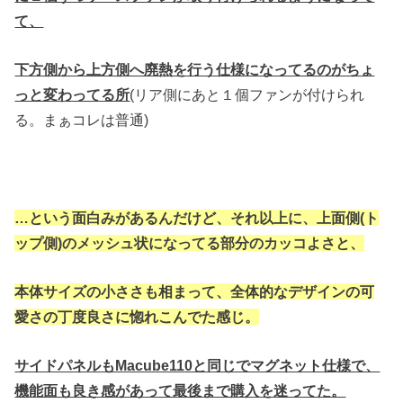
て、
下方側から上方側へ廃熱を行う仕様になってるのがちょ
っと変わってる所
(リア側にあと１個ファンが付けられ
る。まぁコレは普通)
…という面白みがあるんだけど、それ以上に、上面側(ト
ップ側)のメッシュ状になってる部分のカッコよさと、
本体サイズの小ささも相まって、全体的なデザインの可
愛さの丁度良さに惚れこんでた感じ。
サイドパネルもMacube110と同じでマグネット仕様で、
機能面も良き感があって最後まで購入を迷ってた。