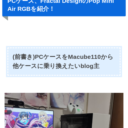
PCケース、Fractal DesignのPop Mini
Air RGBを紹介！
(前書き)PCケースをMacube110から
他ケースに乗り換えたいblog主