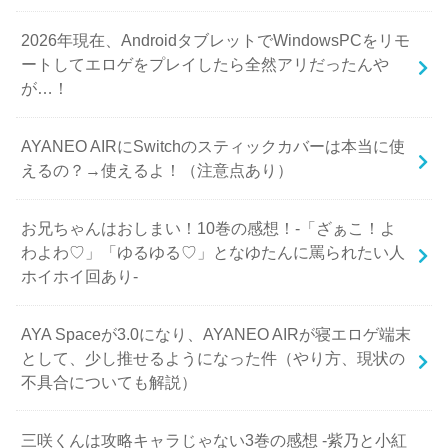
2026年現在、AndroidタブレットでWindowsPCをリモ
ートしてエロゲをプレイしたら全然アリだったんや
が…！
AYANEO AIRにSwitchのスティックカバーは本当に使
えるの？→使えるよ！（注意点あり）
お兄ちゃんはおしまい！10巻の感想！-「ざぁこ！よ
わよわ♡」「ゆるゆる♡」となゆたんに罵られたい人
ホイホイ回あり-
AYA Spaceが3.0になり、AYANEO AIRが寝エロゲ端末
として、少し推せるようになった件（やり方、現状の
不具合についても解説）
三咲くんは攻略キャラじゃない3巻の感想 -紫乃と小紅