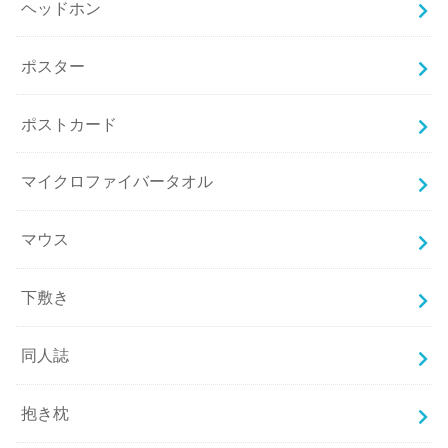
ヘッドホン
ポスター
ポストカード
マイクロファイバータオル
マウス
下敷き
同人誌
抱き枕