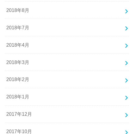
2018年8月
2018年7月
2018年4月
2018年3月
2018年2月
2018年1月
2017年12月
2017年10月