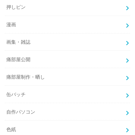
押しピン
漫画
画集・雑誌
痛部屋公開
痛部屋制作・晒し
缶バッチ
自作パソコン
色紙