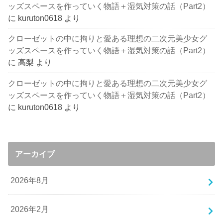
ッズスペースを作っていく物語＋湿気対策の話（Part2）
に
kuruton0618
より
クローゼットの中に拘りと愛ある理想の二次元美少女グ
ッズスペースを作っていく物語＋湿気対策の話（Part2）
に
高梨
より
クローゼットの中に拘りと愛ある理想の二次元美少女グ
ッズスペースを作っていく物語＋湿気対策の話（Part2）
に
kuruton0618
より
アーカイブ
2026年8月
2026年2月