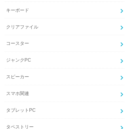
キーボード
クリアファイル
コースター
ジャンクPC
スピーカー
スマホ関連
タブレットPC
タペストリー