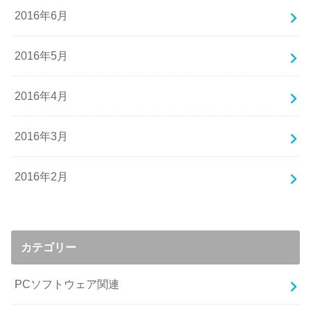
2016年6月
2016年5月
2016年4月
2016年3月
2016年2月
カテゴリー
PCソフトウェア関連