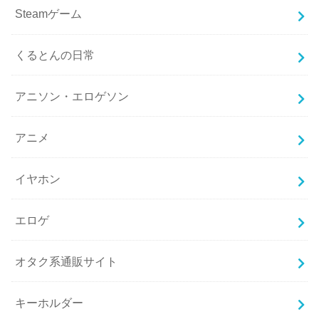
Steamゲーム
くるとんの日常
アニソン・エロゲソン
アニメ
イヤホン
エロゲ
オタク系通販サイト
キーホルダー