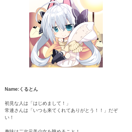
Name:くるとん
初見な人は「はじめまして！」
常連さんは「いつも来てくれてありがとう！！」だぞ
い！
趣味は二次元美少女を眺めること！