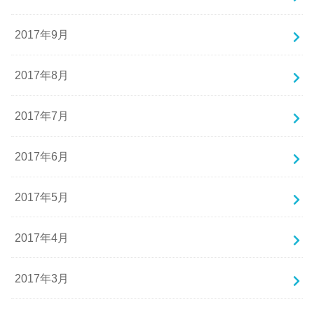
2017年9月
2017年8月
2017年7月
2017年6月
2017年5月
2017年4月
2017年3月