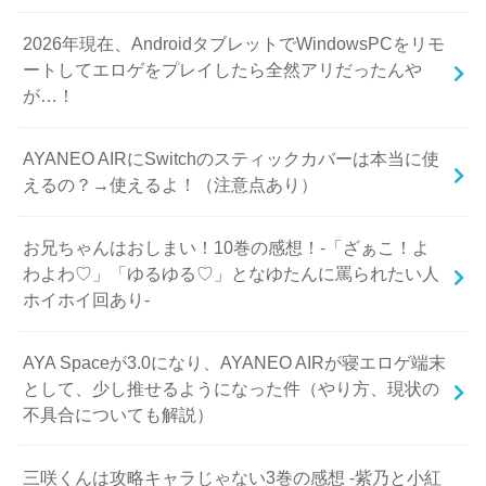
2026年現在、AndroidタブレットでWindowsPCをリモ
ートしてエロゲをプレイしたら全然アリだったんや
が…！
AYANEO AIRにSwitchのスティックカバーは本当に使
えるの？→使えるよ！（注意点あり）
お兄ちゃんはおしまい！10巻の感想！-「ざぁこ！よ
わよわ♡」「ゆるゆる♡」となゆたんに罵られたい人
ホイホイ回あり-
AYA Spaceが3.0になり、AYANEO AIRが寝エロゲ端末
として、少し推せるようになった件（やり方、現状の
不具合についても解説）
三咲くんは攻略キャラじゃない3巻の感想 -紫乃と小紅