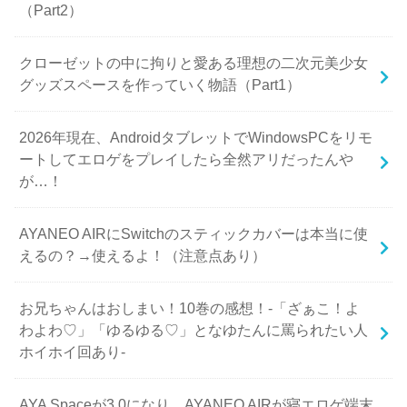
（Part2）
クローゼットの中に拘りと愛ある理想の二次元美少女
グッズスペースを作っていく物語（Part1）
2026年現在、AndroidタブレットでWindowsPCをリモ
ートしてエロゲをプレイしたら全然アリだったんや
が…！
AYANEO AIRにSwitchのスティックカバーは本当に使
えるの？→使えるよ！（注意点あり）
お兄ちゃんはおしまい！10巻の感想！-「ざぁこ！よ
わよわ♡」「ゆるゆる♡」となゆたんに罵られたい人
ホイホイ回あり-
AYA Spaceが3.0になり、AYANEO AIRが寝エロゲ端末