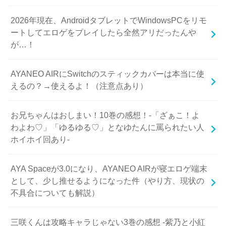
2026年現在、AndroidタブレットでWindowsPCをリモ
ートしてエロゲをプレイしたら全然アリだったんや
が…！
AYANEO AIRにSwitchのスティックカバーは本当に使
えるの？→使えるよ！（注意点あり）
お兄ちゃんはおしまい！10巻の感想！-「ざぁこ！よ
わよわ♡」「ゆるゆる♡」となゆたんに罵られたい人
ホイホイ回あり-
AYA Spaceが3.0になり、AYANEO AIRが寝エロゲ端末
として、少し推せるようになった件（やり方、現状の
不具合についても解説）
三咲くんは攻略キャラじゃない3巻の感想 -紫乃と小紅