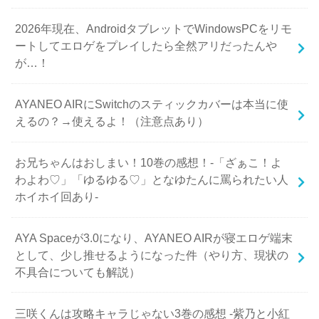
2026年現在、AndroidタブレットでWindowsPCをリモ
ートしてエロゲをプレイしたら全然アリだったんや
が…！
AYANEO AIRにSwitchのスティックカバーは本当に使
えるの？→使えるよ！（注意点あり）
お兄ちゃんはおしまい！10巻の感想！-「ざぁこ！よ
わよわ♡」「ゆるゆる♡」となゆたんに罵られたい人
ホイホイ回あり-
AYA Spaceが3.0になり、AYANEO AIRが寝エロゲ端末
として、少し推せるようになった件（やり方、現状の
不具合についても解説）
三咲くんは攻略キャラじゃない3巻の感想 -紫乃と小紅