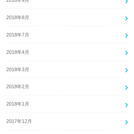
2018年8月
2018年7月
2018年4月
2018年3月
2018年2月
2018年1月
2017年12月