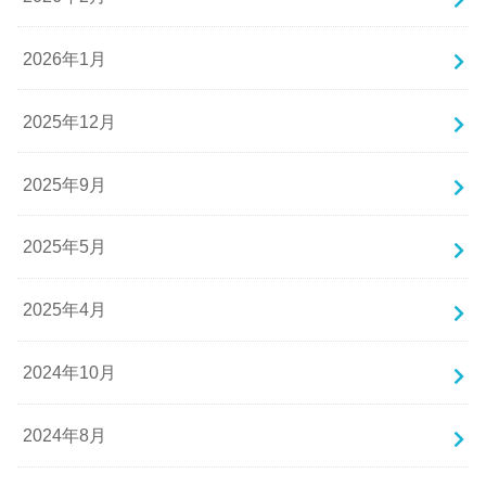
2026年1月
2025年12月
2025年9月
2025年5月
2025年4月
2024年10月
2024年8月