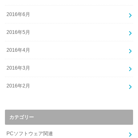
2016年6月
2016年5月
2016年4月
2016年3月
2016年2月
カテゴリー
PCソフトウェア関連