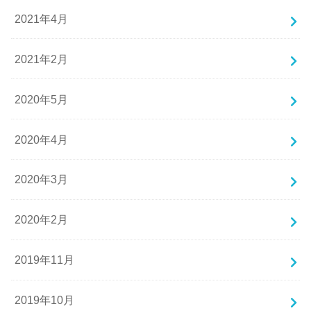
2021年4月
2021年2月
2020年5月
2020年4月
2020年3月
2020年2月
2019年11月
2019年10月