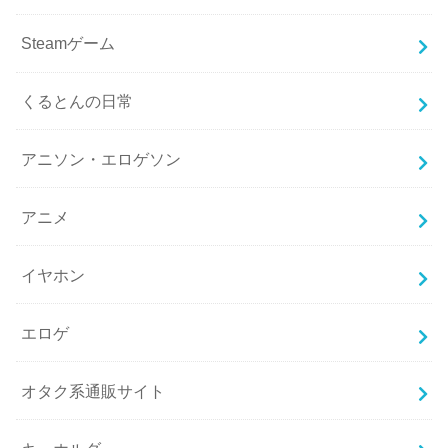
Steamゲーム
くるとんの日常
アニソン・エロゲソン
アニメ
イヤホン
エロゲ
オタク系通販サイト