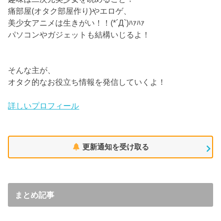
痛部屋(オタク部屋作り)やエロゲ、
美少女アニメは生きがい！！(*´Д`)ﾊｧﾊｧ
パソコンやガジェットも結構いじるよ！
そんな主が、
オタク的なお役立ち情報を発信していくよ！
詳しいプロフィール
更新通知を受け取る
まとめ記事