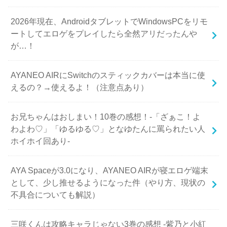
2026年現在、AndroidタブレットでWindowsPCをリモ
ートしてエロゲをプレイしたら全然アリだったんや
が…！
AYANEO AIRにSwitchのスティックカバーは本当に使
えるの？→使えるよ！（注意点あり）
お兄ちゃんはおしまい！10巻の感想！-「ざぁこ！よ
わよわ♡」「ゆるゆる♡」となゆたんに罵られたい人
ホイホイ回あり-
AYA Spaceが3.0になり、AYANEO AIRが寝エロゲ端末
として、少し推せるようになった件（やり方、現状の
不具合についても解説）
三咲くんは攻略キャラじゃない3巻の感想 -紫乃と小紅