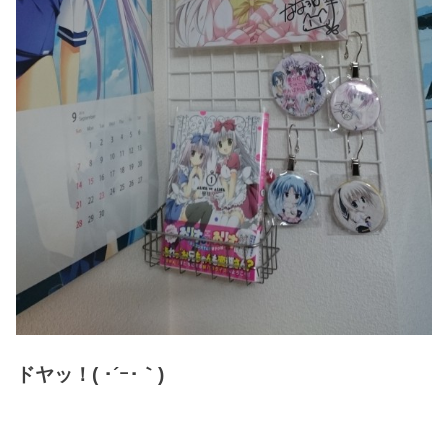
ドヤッ！( ･´ｰ･｀)