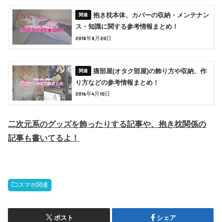
抱き枕本体、カバーの収納・メンテナン
ス・知識に関する参考情報まとめ！
2018年8月20日
痛部屋(オタク部屋)の飾り方や収納、作
り方などの参考情報まとめ！
2016年4月10日
二次元系のグッズを飾ったりする記事や、抱き枕関係の
記事も書いてるよ！
スマホ関連
ポスト
シェア