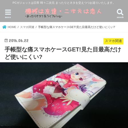
PCガジェットは日常 時々二次元 まったりとネタを交えつつお送りいたします。
menu
search
HOME
スマホ関連
手帳型な痛スマホケースGET!見た目最高だけど使いにくい?
2016.06.22
スマホ関連
手帳型な痛スマホケースGET!見た目最高だけ
ど使いにくい?