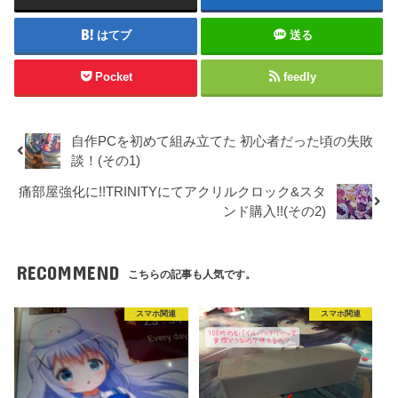
はてブ
送る
Pocket
feedly
自作PCを初めて組み立てた 初心者だった頃の失敗
談！(その1)
痛部屋強化に!!TRINITYにてアクリルクロック&スタ
ンド購入!!(その2)
RECOMMEND
こちらの記事も人気です。
スマホ関連
スマホ関連