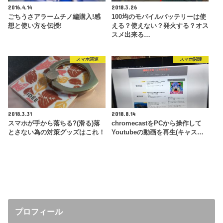
2016.4.14
2018.3.26
ごちうさアラームチノ編購入!感
100均のモバイルバッテリーは使
想と使い方を伝授!
える？使えない？発火する？オス
スメ出来る…
スマホ関連
スマホ関連
2018.3.31
2018.8.14
スマホが手から落ちる?(滑る)落
chromecastをPCから操作して
とさない為の対策グッズはこれ！
Youtubeの動画を再生(キャス…
プロフィール