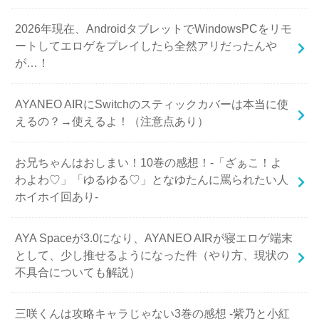
2026年現在、AndroidタブレットでWindowsPCをリモ
ートしてエロゲをプレイしたら全然アリだったんや
が…！
AYANEO AIRにSwitchのスティックカバーは本当に使
えるの？→使えるよ！（注意点あり）
お兄ちゃんはおしまい！10巻の感想！-「ざぁこ！よ
わよわ♡」「ゆるゆる♡」となゆたんに罵られたい人
ホイホイ回あり-
AYA Spaceが3.0になり、AYANEO AIRが寝エロゲ端末
として、少し推せるようになった件（やり方、現状の
不具合についても解説）
三咲くんは攻略キャラじゃない3巻の感想 -紫乃と小紅