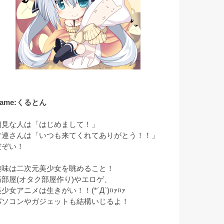
ame:くるとん
初見な人は「はじめまして！」
常連さんは「いつも来てくれてありがとう！！」
だぞい！
趣味は二次元美少女を眺めること！
痛部屋(オタク部屋作り)やエロゲ、
少女アニメは生きがい！！(*´Д`)ﾊｧﾊｧ
パソコンやガジェットも結構いじるよ！