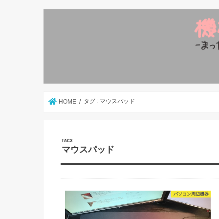
タグ : マウスパッド
HOME
マウスパッド
パソコン周辺機器