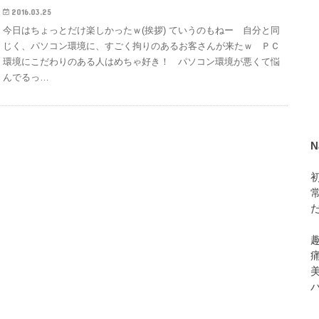
2016.03.25
今日はちょっとだけ楽しかったｗ(挨拶) ていうのもねー 自分と同
じく、パソコン環境に、すごく拘りのあるお客さんが来たｗ ＰＣ
環境にこだわりのある人はめちゃ好き！ パソコン環境が悪くて悩
んでるっ…
N
美