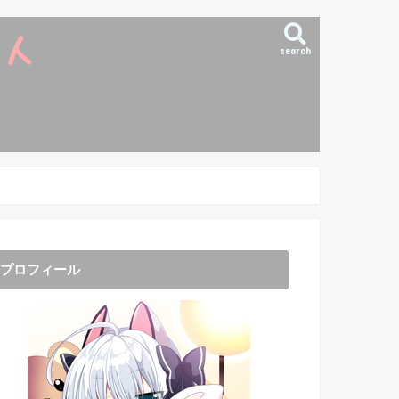
search
プロフィール