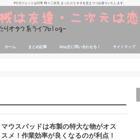
PCガジェットは日常 時々二次元 まったりとネタを交えつつお送りいたします。
ホーム
まとめ記事
blog主に問い合わせる！
サイトマップ
痛部屋作りの参考記事
抱き枕本体、カバーの参考記事
美少女アニメ,漫画,ゲームの話題関連記
寝ながらエロゲが出来る端末参考記事
タブレットでエロゲする参考記事
エロゲソン・アニソン関係記事
アニソンエロゲソン用機材参考記事
ミドルゲーマーの自作PC関連記事
パソコンに関する豆知識
ジャンク品修理関連記事
エロゲオタクによるノートPC関連記事
事
マウスパッドは布製の特大な物がオス
スメ！作業効率が良くなるのが利点！