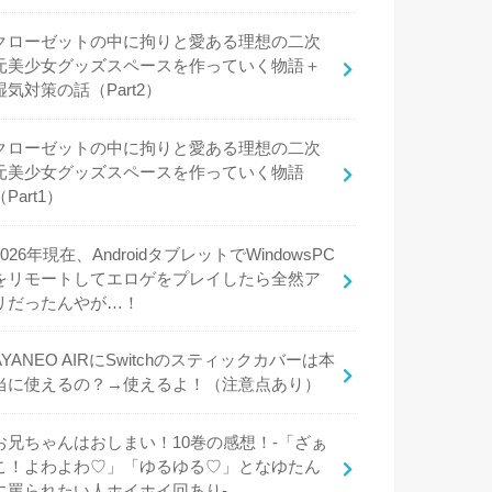
クローゼットの中に拘りと愛ある理想の二次
元美少女グッズスペースを作っていく物語＋
湿気対策の話（Part2）
クローゼットの中に拘りと愛ある理想の二次
元美少女グッズスペースを作っていく物語
（Part1）
2026年現在、AndroidタブレットでWindowsPC
をリモートしてエロゲをプレイしたら全然ア
リだったんやが…！
AYANEO AIRにSwitchのスティックカバーは本
当に使えるの？→使えるよ！（注意点あり）
お兄ちゃんはおしまい！10巻の感想！-「ざぁ
こ！よわよわ♡」「ゆるゆる♡」となゆたん
に罵られたい人ホイホイ回あり-