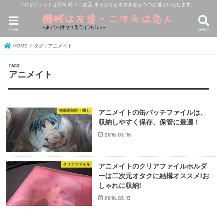
PCガジェットは日常 時々二次元 まったりとネタを交えつつお送りいたします。
menu
search
HOME
タグ : アニメイト
アニメイト
痛部屋制作・晒し
アニメイトの缶バッチファイルは、
収納しやすく保存、保管に最適！
2016.03.16
クリアファイル
アニメイトのクリアファイルホルダ
ーは二次元オタクに結構オススメ!お
しゃれに収納!
2016.03.13