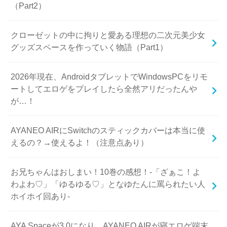
（Part2）
クローゼットの中に拘りと愛ある理想の二次元美少女
グッズスペースを作っていく物語（Part1）
2026年現在、AndroidタブレットでWindowsPCをリモ
ートしてエロゲをプレイしたら全然アリだったんや
が…！
AYANEO AIRにSwitchのスティックカバーは本当に使
えるの？→使えるよ！（注意点あり）
お兄ちゃんはおしまい！10巻の感想！-「ざぁこ！よ
わよわ♡」「ゆるゆる♡」となゆたんに罵られたい人
ホイホイ回あり-
AYA Spaceが3.0になり、AYANEO AIRが寝エロゲ端末