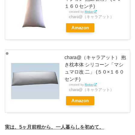
１６０センチ)
created by
Rinker
chara@（キャラアット）
Amazon
chara@（キャラアット） 抱
き枕本体 シリコーン「マシ
ュマロ改 二」 (５０×１６０
センチ)
created by
Rinker
chara@（キャラアット）
Amazon
実は、5ヶ月前程から、一人暮らしを初めて、