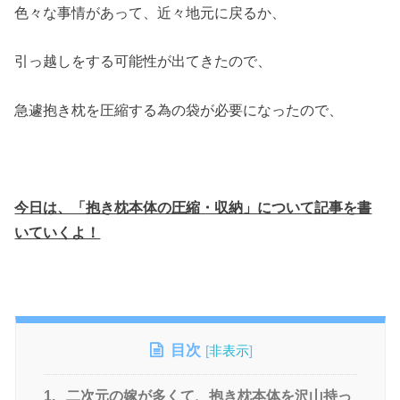
色々な事情があって、近々地元に戻るか、
引っ越しをする可能性が出てきたので、
急遽抱き枕を圧縮する為の袋が必要になったので、
今日は、「抱き枕本体の圧縮・収納」について記事を書
いていくよ！
目次
[
非表示
]
1.
二次元の嫁が多くて、抱き枕本体を沢山持っ