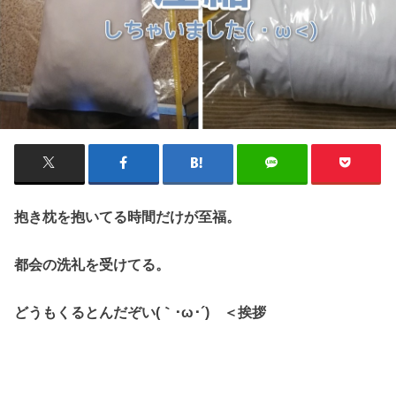
抱き枕を抱いてる時間だけが至福。
都会の洗礼を受けてる。
どうもくるとんだぞい(｀･ω･´)ゞ＜挨拶