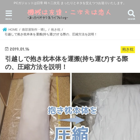
PCガジェットは日常 時々二次元 まったりとネタを交えつつお送りいたします。
menu
search
HOME
痛部屋制作・晒し
抱き枕
引越しで抱き枕本体を運搬(持ち運び)する際の、圧縮方法を説明！
2019.01.16
抱き枕
引越しで抱き枕本体を運搬(持ち運び)する際
の、圧縮方法を説明！