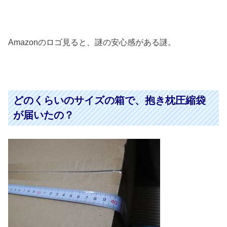
Amazonのロゴ見ると、謎の安心感がある謎。
どのくらいのサイズの箱で、抱き枕圧縮袋
が届いたの？