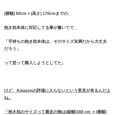
(横幅) 60cm × (高さ) 170cmまでの、
抱き枕本体に対応してる事が書いてて、
「手持ちの抱き枕本体は、そのサイズ未満だから大丈夫
だろう」
って思って購入しようとしてた。
けど、Amazonの評価に入らないという意見が有るんだよ
ね。
「抱き枕のサイズって最近の物は(縦幅)160 cm × (横幅)