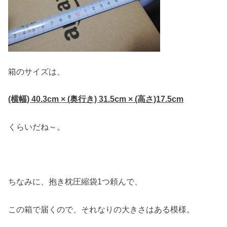
箱のサイズは、
(横幅) 40.3cm × (奥行き) 31.5cm × (高さ)17.5cm
くらいだね～。
ちなみに、抱き枕圧縮袋1つ頼んで、
この箱で届くので、それなりの大きさはある模様。