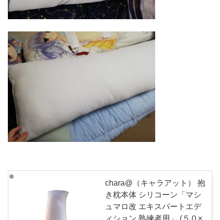
chara@（キャラアット） 抱
き枕本体 シリコーン「マシ
ュマロ改 エキスパートエデ
ィション 熟練者用」 (５０×