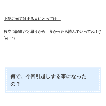
上記に当てはまる人にとっては、
役立つ記事だと思うから、良かったら読んでいってね！(*
´ω｀*)
何で、今回引越しする事になった
の？