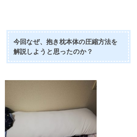
今回なぜ、抱き枕本体の圧縮方法を
解説しようと思ったのか？